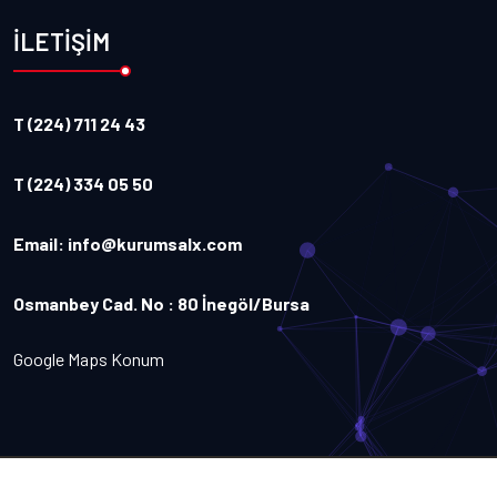
İLETİŞİM
T (224) 711 24 43
T (224) 334 05 50
Email:
info@kurumsalx.com
Osmanbey Cad. No : 80 İnegöl/Bursa
Google Maps Konum
Copyright
2026
Kurumsalx
. Tüm Hakları Saklıdır.