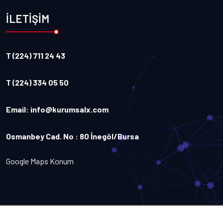
İLETİŞİM
T (224) 711 24 43
T (224) 334 05 50
Email:
info@kurumsalx.com
Osmanbey Cad. No : 80 İnegöl/Bursa
Google Maps Konum
Copyright
2026
Kurumsalx
. Tüm Hakları Saklıdır.