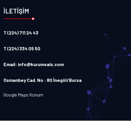
İLETİŞİM
T (224) 711 24 43
T (224) 334 05 50
Email:
info@kurumsalx.com
Osmanbey Cad. No : 80 İnegöl/Bursa
Google Maps Konum
Copyright
2026
Kurumsalx
. Tüm Hakları Saklıdır.