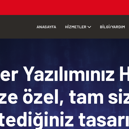
ANASAYFA
HİZMETLER
BİLGİ/YARDIM
r Yazılımınız 
ze özel, tam si
tediğiniz tasa