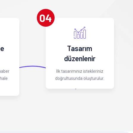
04
 e
Tasarım
düzenlenir
 haber
İlk tasarımınız istekleriniz
hale
doğrultusunda oluşturulur.