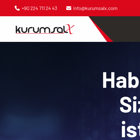
+90 224 711 24 43
info@kurumsalx.com
Habe
Si
is