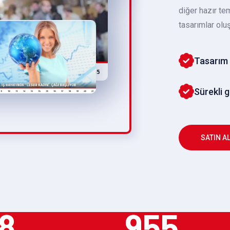
diğer hazır te
tasarımlar oluş
Tasarım 
Sürekli 
SATIN A
8
955