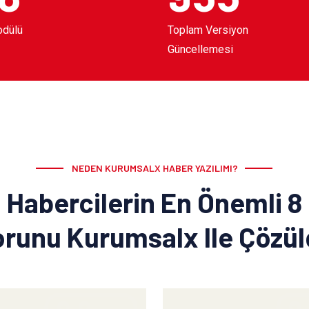
odülü
Toplam Versiyon
Güncellemesi
NEDEN KURUMSALX HABER YAZILIMI?
Habercilerin En Önemli 8
runu Kurumsalx Ile Çözü