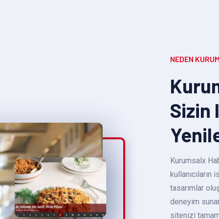
NEDEN KURUM
Kurum
Sizin 
Yenil
Kurumsalx Habe
kullanıcıların
tasarımlar oluş
deneyim sunara
sitenizi tamam