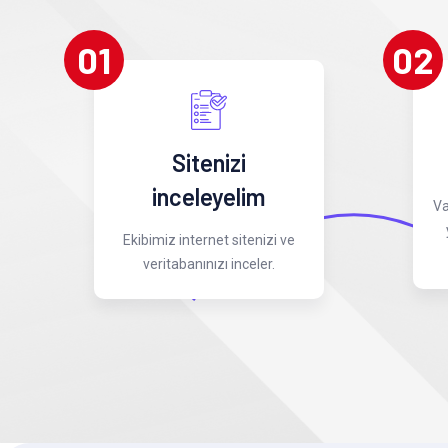
01
02
Sitenizi
inceleyelim
Va
Ekibimiz internet sitenizi ve
veritabanınızı inceler.