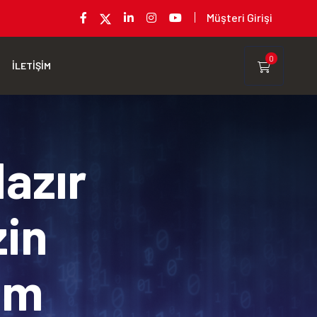
Müşteri Girişi
0
İLETİŞİM
Hazır
zin
rım