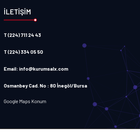
İLETİŞİM
T (224) 711 24 43
T (224) 334 05 50
Email:
info@kurumsalx.com
Osmanbey Cad. No : 80 İnegöl/Bursa
Google Maps Konum
Copyright
2026
Kurumsalx
. Tüm Hakları Saklıdır.