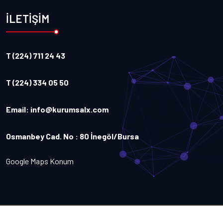
İLETİŞİM
T (224) 711 24 43
T (224) 334 05 50
Email:
info@kurumsalx.com
Osmanbey Cad. No : 80 İnegöl/Bursa
Google Maps Konum
Copyright
2026
Kurumsalx
. Tüm Hakları Saklıdır.