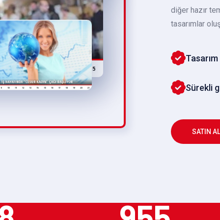
diğer hazır te
tasarımlar oluş
Tasarım 
Sürekli 
SATIN A
8
955