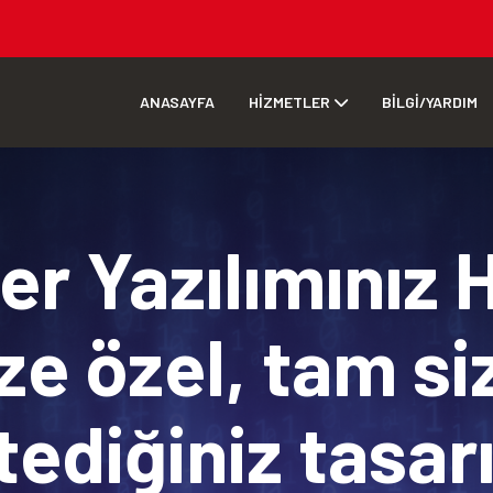
ANASAYFA
HİZMETLER
BİLGİ/YARDIM
r Yazılımınız 
ze özel, tam si
tediğiniz tasa