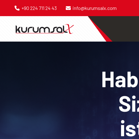
+90 224 711 24 43
info@kurumsalx.com
Habe
Si
is