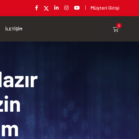
Müşteri Girişi
0
İLETİŞİM
Hazır
zin
rım