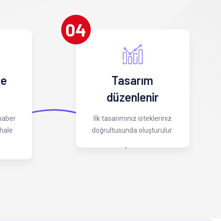
04
 e
Tasarım
düzenlenir
 haber
İlk tasarımınız istekleriniz
hale
doğrultusunda oluşturulur.