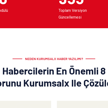
odülü
Toplam Versiyon
Güncellemesi
NEDEN KURUMSALX HABER YAZILIMI?
Habercilerin En Önemli 8
runu Kurumsalx Ile Çözü