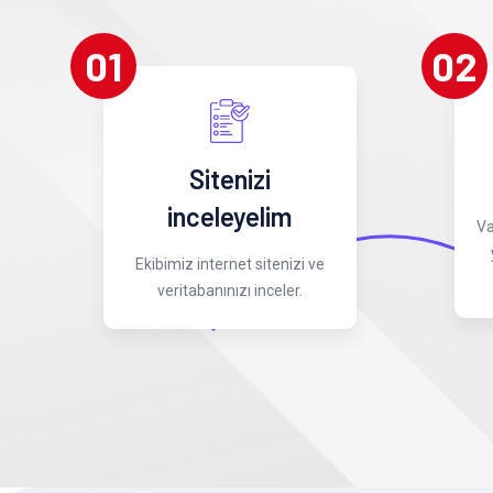
01
02
Sitenizi
inceleyelim
Va
Ekibimiz internet sitenizi ve
veritabanınızı inceler.