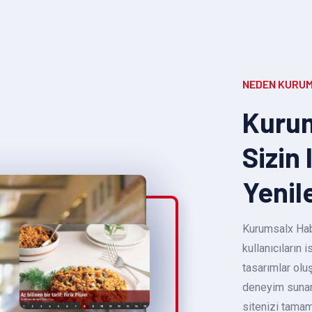
NEDEN KURUM
Kurum
Sizin 
Yenil
Kurumsalx Habe
kullanıcıların
tasarımlar oluş
deneyim sunara
sitenizi tamam