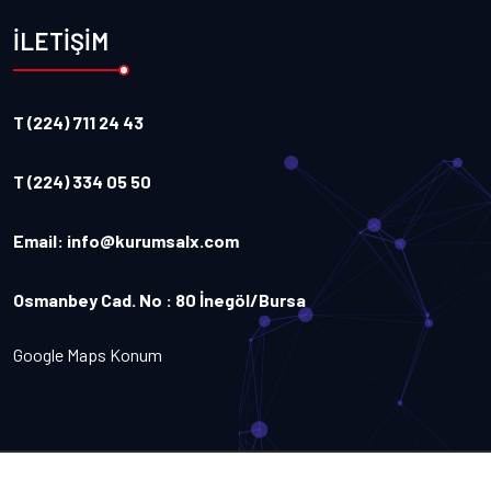
İLETİŞİM
T (224) 711 24 43
T (224) 334 05 50
Email:
info@kurumsalx.com
Osmanbey Cad. No : 80 İnegöl/Bursa
Google Maps Konum
Copyright
2026
Kurumsalx
. Tüm Hakları Saklıdır.