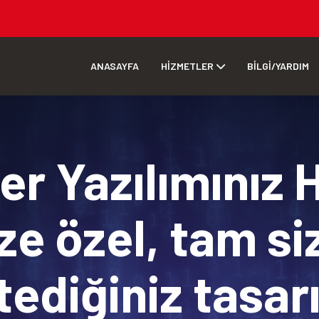
ANASAYFA
HİZMETLER
BİLGİ/YARDIM
r Yazılımınız 
ze özel, tam si
tediğiniz tasa