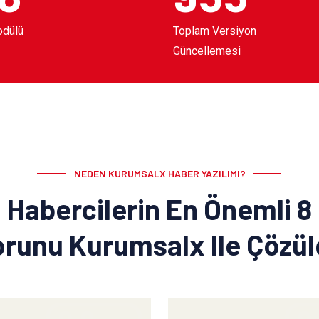
odülü
Toplam Versiyon
Güncellemesi
NEDEN KURUMSALX HABER YAZILIMI?
Habercilerin En Önemli 8
runu Kurumsalx Ile Çözü