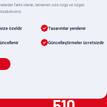
malardan farklı olarak, tamamen size özgü ve özgün
turabilirsiniz.
size özeldir
Tasarımlar yenilenir
güncellenir
Güncelleştirmeler ücretsizdir
L
510