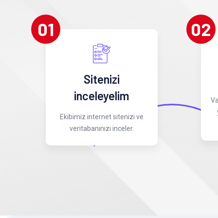
01
02
Sitenizi
inceleyelim
Va
Ekibimiz internet sitenizi ve
veritabanınızı inceler.