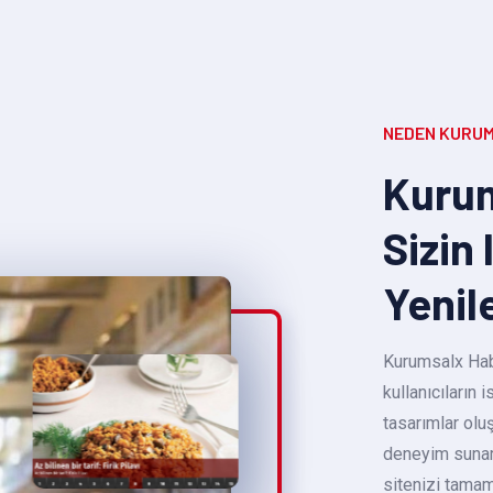
NEDEN KURUM
Kurum
Sizin 
Yenil
Kurumsalx Habe
kullanıcıların
tasarımlar oluş
deneyim sunara
sitenizi tamam