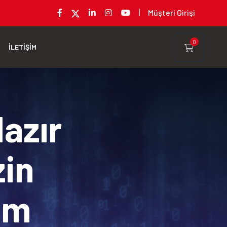
Müşteri Girişi
0
İLETİŞİM
Hazır
zin
rım