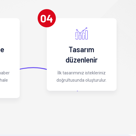
04
 e
Tasarım
düzenlenir
 haber
İlk tasarımınız istekleriniz
hale
doğrultusunda oluşturulur.