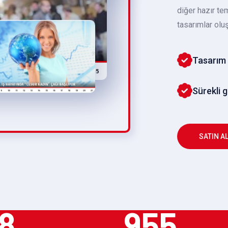
diğer hazır te
tasarımlar oluş
Tasarım 
Sürekli 
SATIN A
8
955