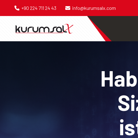
+90 224 711 24 43
info@kurumsalx.com
Habe
Si
is