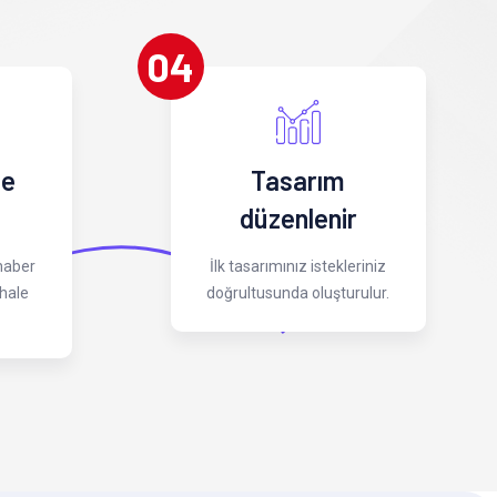
04
 e
Tasarım
düzenlenir
 haber
İlk tasarımınız istekleriniz
hale
doğrultusunda oluşturulur.