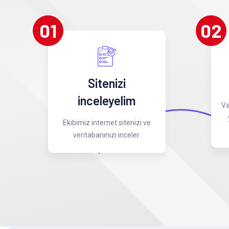
01
02
Sitenizi
inceleyelim
Va
Ekibimiz internet sitenizi ve
veritabanınızı inceler.