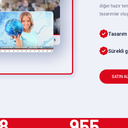
diğer hazır te
tasarımlar oluş
Tasarım 
Sürekli 
SATIN A
8
955