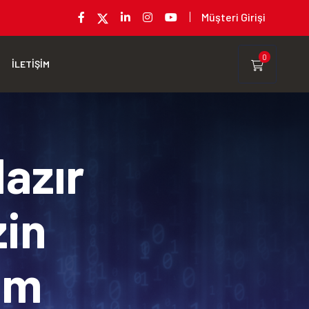
Müşteri Girişi
0
İLETİŞİM
Hazır
zin
rım