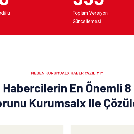
odülü
Toplam Versiyon
Güncellemesi
NEDEN KURUMSALX HABER YAZILIMI?
Habercilerin En Önemli 8
runu Kurumsalx Ile Çözü