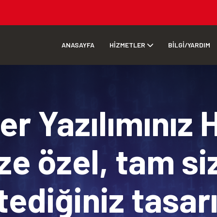
ANASAYFA
HİZMETLER
BİLGİ/YARDIM
r Yazılımınız 
ze özel, tam si
tediğiniz tasa