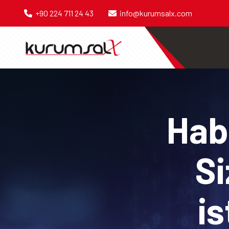
+90 224 711 24 43
info@kurumsalx.com
Habe
Si
is