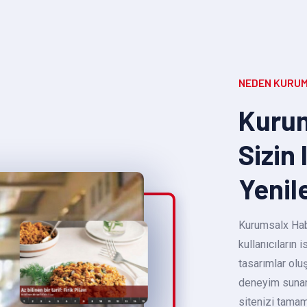
NEDEN KURUM
Kurum
Sizin 
Yenil
Kurumsalx Habe
kullanıcıların
tasarımlar oluş
deneyim sunara
sitenizi tamam