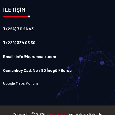
İLETİŞİM
T (224) 711 24 43
T (224) 334 05 50
Email:
info@kurumsalx.com
Osmanbey Cad. No : 80 İnegöl/Bursa
Google Maps Konum
Copyright
2026
Kurumsalx
. Tüm Hakları Saklıdır.