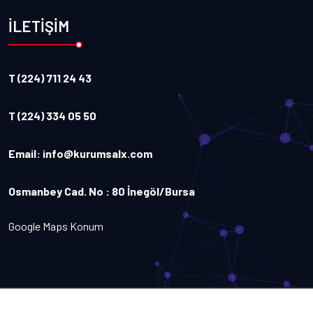
İLETİŞİM
T (224) 711 24 43
T (224) 334 05 50
Email:
info@kurumsalx.com
Osmanbey Cad. No : 80 İnegöl/Bursa
Google Maps Konum
Copyright
2026
Kurumsalx
. Tüm Hakları Saklıdır.