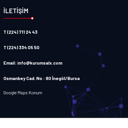
İLETİŞİM
T (224) 711 24 43
T (224) 334 05 50
Email:
info@kurumsalx.com
Osmanbey Cad. No : 80 İnegöl/Bursa
Google Maps Konum
Copyright
2026
Kurumsalx
. Tüm Hakları Saklıdır.