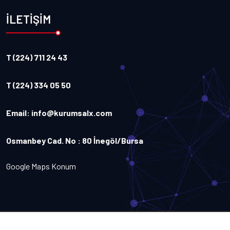
İLETİŞİM
T (224) 711 24 43
T (224) 334 05 50
Email:
info@kurumsalx.com
Osmanbey Cad. No : 80 İnegöl/Bursa
Google Maps Konum
Copyright
2026
Kurumsalx
. Tüm Hakları Saklıdır.