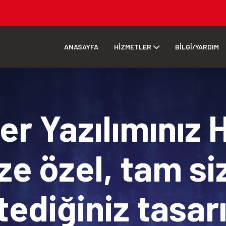
ANASAYFA
HİZMETLER
BİLGİ/YARDIM
r Yazılımınız 
ze özel, tam si
tediğiniz tasa