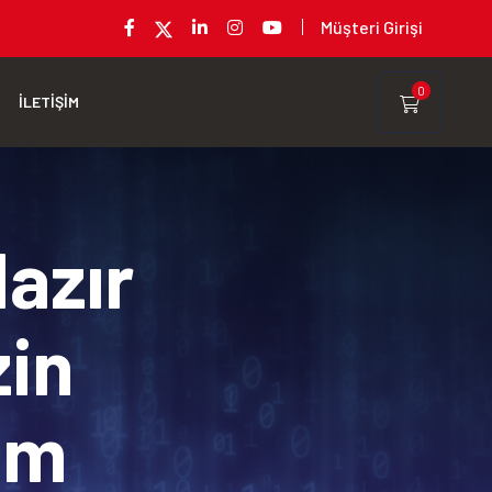
Müşteri Girişi
0
İLETİŞİM
Hazır
zin
rım