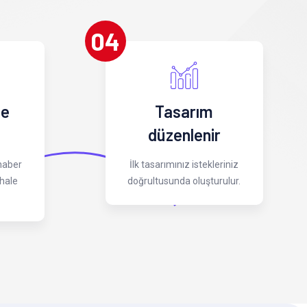
04
 e
Tasarım
düzenlenir
 haber
İlk tasarımınız istekleriniz
hale
doğrultusunda oluşturulur.