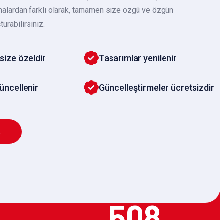
malardan farklı olarak, tamamen size özgü ve özgün
turabilirsiniz.
size özeldir
Tasarımlar yenilenir
güncellenir
Güncelleştirmeler ücretsizdir
L
508