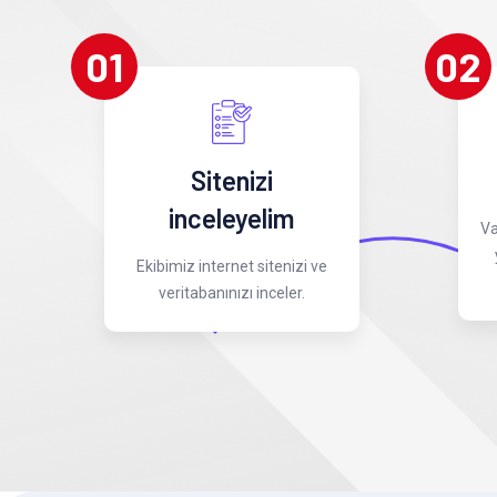
01
02
Sitenizi
inceleyelim
Va
Ekibimiz internet sitenizi ve
veritabanınızı inceler.