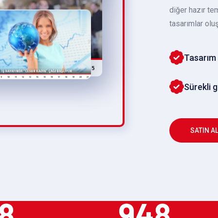
diğer hazır te
tasarımlar oluş
Tasarım 
Sürekli 
SATIN A
8
948