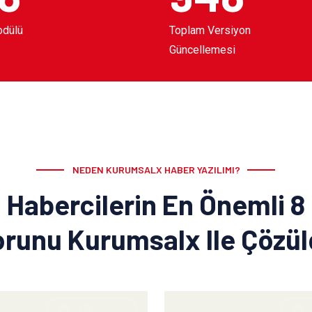
odülü
Toplam Versiyon
Güncellemesi
NEDEN KURUMSALX HABER YAZILIMI?
Habercilerin En Önemli 8
runu Kurumsalx Ile Çözü