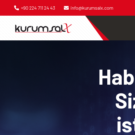
+90 224 711 24 43
info@kurumsalx.com
Habe
Si
is