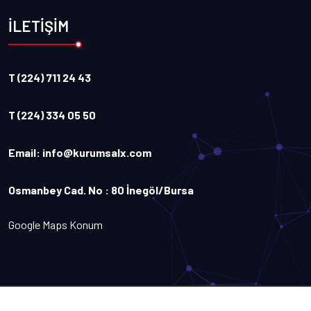
İLETİŞİM
T (224) 711 24 43
T (224) 334 05 50
Email:
info@kurumsalx.com
Osmanbey Cad. No : 80 İnegöl/Bursa
Google Maps Konum
Copyright
2026
Kurumsalx
. Tüm Hakları Saklıdır.