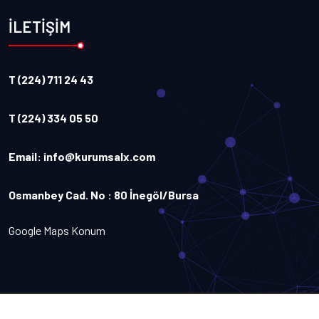
İLETİŞİM
T (224) 711 24 43
T (224) 334 05 50
Email:
info@kurumsalx.com
Osmanbey Cad. No : 80 İnegöl/Bursa
Google Maps Konum
Copyright
2026
Kurumsalx
. Tüm Hakları Saklıdır.