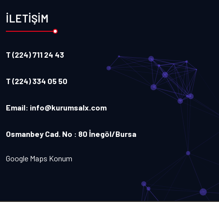
İLETİŞİM
T (224) 711 24 43
T (224) 334 05 50
Email:
info@kurumsalx.com
Osmanbey Cad. No : 80 İnegöl/Bursa
Google Maps Konum
Copyright
2026
Kurumsalx
. Tüm Hakları Saklıdır.