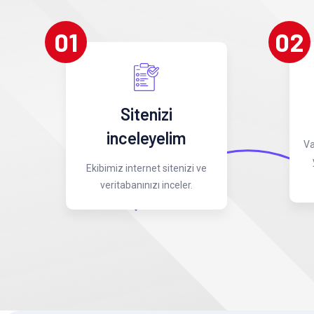
01
02
Sitenizi
inceleyelim
Va
Ekibimiz internet sitenizi ve
veritabanınızı inceler.