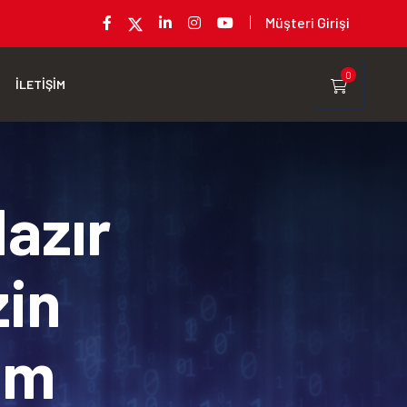
Müşteri Girişi
0
İLETİŞİM
Hazır
zin
rım