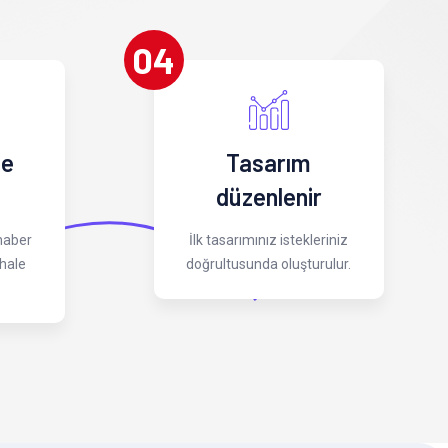
04
 e
Tasarım
düzenlenir
 haber
İlk tasarımınız istekleriniz
hale
doğrultusunda oluşturulur.