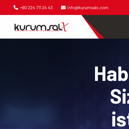
+90 224 711 24 43
info@kurumsalx.com
Habe
Si
is