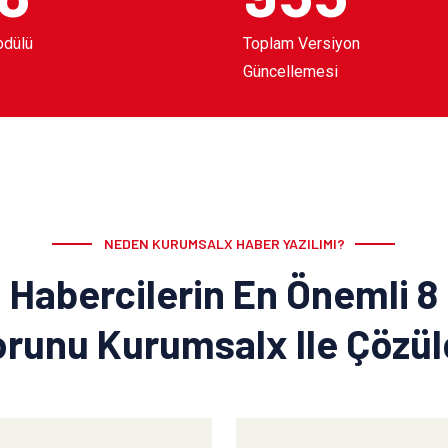
odülü
Toplam Versiyon
Güncellemesi
NEDEN KURUMSALX HABER YAZILIMI?
Habercilerin En Önemli 8
runu Kurumsalx Ile Çözü