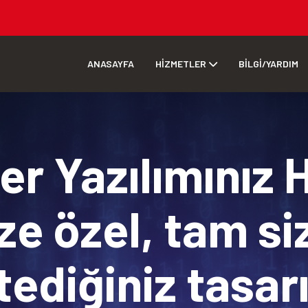
ANASAYFA
HİZMETLER
BİLGİ/YARDIM
r Yazılımınız 
ze özel, tam si
tediğiniz tasa