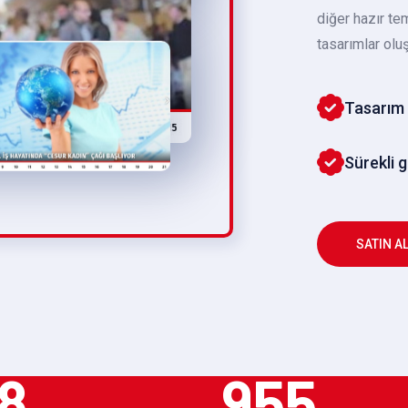
diğer hazır te
tasarımlar oluş
Tasarım 
Sürekli 
SATIN A
8
955