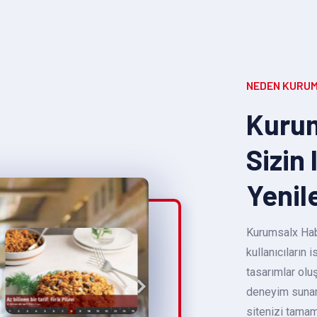
NEDEN KURUM
Kurum
Sizin 
Yenil
Kurumsalx Habe
kullanıcıların
tasarımlar oluş
deneyim sunara
sitenizi tamam