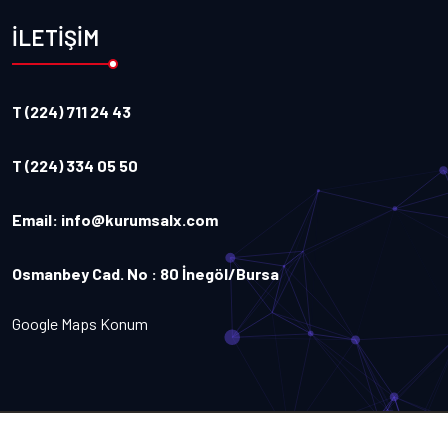
İLETİŞİM
T (224) 711 24 43
T (224) 334 05 50
Email:
info@kurumsalx.com
Osmanbey Cad. No : 80 İnegöl/Bursa
Google Maps Konum
Copyright
2026
Kurumsalx
. Tüm Hakları Saklıdır.