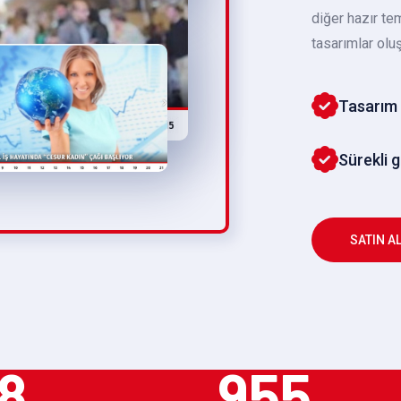
diğer hazır te
tasarımlar oluş
Tasarım 
Sürekli 
SATIN A
8
955