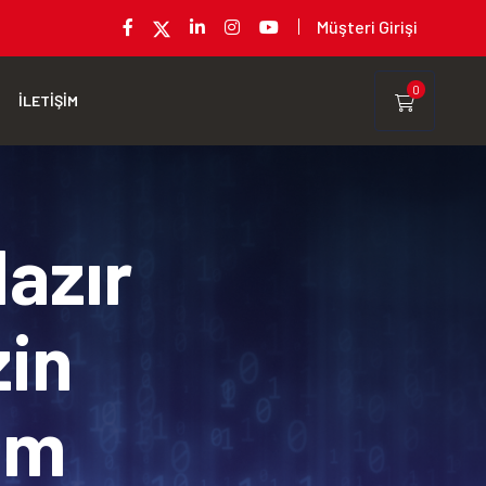
Müşteri Girişi
0
İLETİŞİM
Hazır
zin
rım