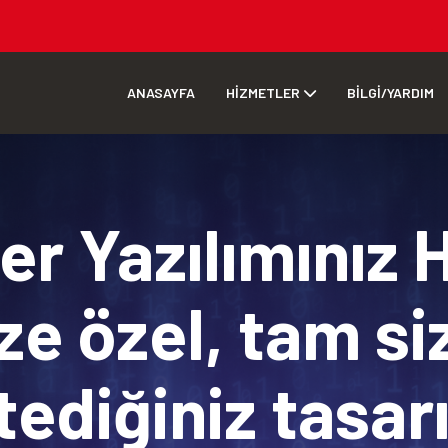
ANASAYFA
HİZMETLER
BİLGİ/YARDIM
r Yazılımınız 
ze özel, tam si
tediğiniz tasa