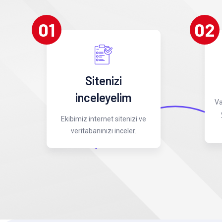
01
02
Sitenizi
inceleyelim
Va
Ekibimiz internet sitenizi ve
veritabanınızı inceler.