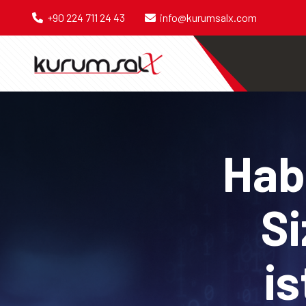
+90 224 711 24 43
info@kurumsalx.com
Habe
Si
is