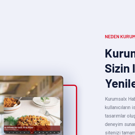
NEDEN KURUM
Kurum
Sizin 
Yenil
Kurumsalx Habe
kullanıcıların
tasarımlar oluş
deneyim sunara
sitenizi tamam