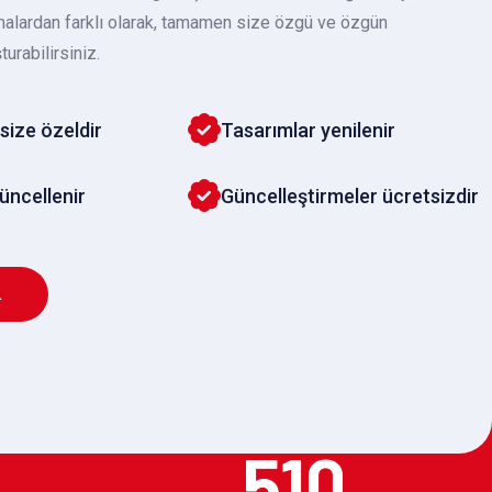
malardan farklı olarak, tamamen size özgü ve özgün
turabilirsiniz.
size özeldir
Tasarımlar yenilenir
güncellenir
Güncelleştirmeler ücretsizdir
L
510