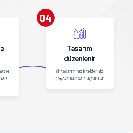
04
 e
Tasarım
düzenlenir
 haber
İlk tasarımınız istekleriniz
hale
doğrultusunda oluşturulur.