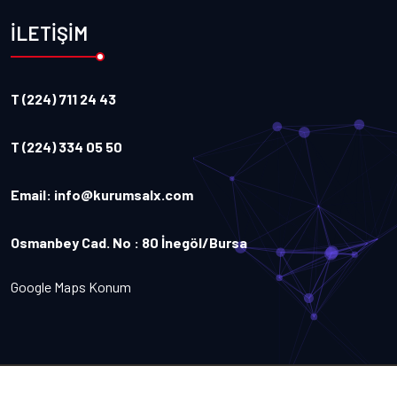
İLETİŞİM
T (224) 711 24 43
T (224) 334 05 50
Email:
info@kurumsalx.com
Osmanbey Cad. No : 80 İnegöl/Bursa
Google Maps Konum
Copyright
2026
Kurumsalx
. Tüm Hakları Saklıdır.