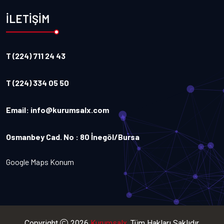
İLETİŞİM
T (224) 711 24 43
T (224) 334 05 50
Email:
info@kurumsalx.com
Osmanbey Cad. No : 80 İnegöl/Bursa
Google Maps Konum
Copyright
2026
Kurumsalx
. Tüm Hakları Saklıdır.