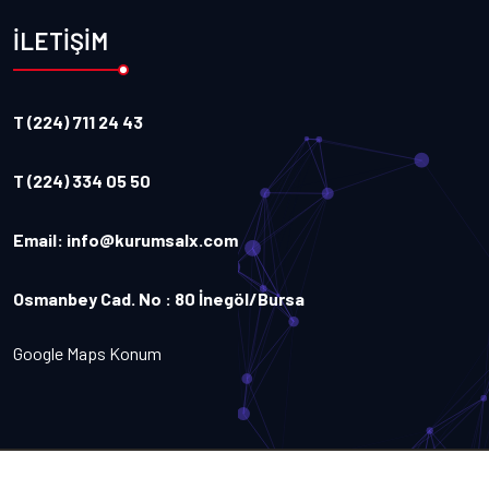
İLETİŞİM
T (224) 711 24 43
T (224) 334 05 50
Email:
info@kurumsalx.com
Osmanbey Cad. No : 80 İnegöl/Bursa
Google Maps Konum
Copyright
2026
Kurumsalx
. Tüm Hakları Saklıdır.