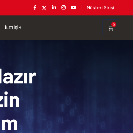
Müşteri Girişi
0
İLETİŞİM
Hazır
zin
rım