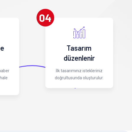
04
 e
Tasarım
düzenlenir
 haber
İlk tasarımınız istekleriniz
hale
doğrultusunda oluşturulur.