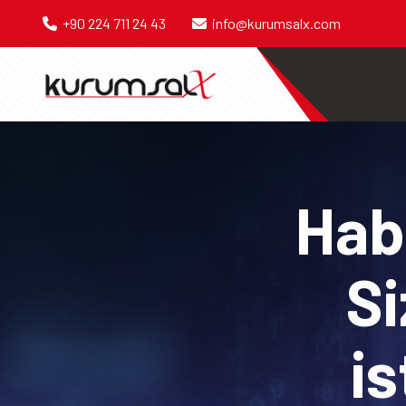
+90 224 711 24 43
info@kurumsalx.com
Habe
Si
is