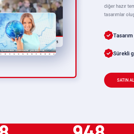
diğer hazır te
tasarımlar oluş
Tasarım 
Sürekli 
SATIN A
8
948