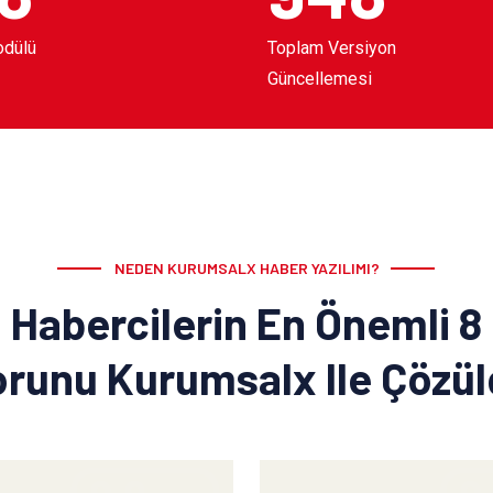
odülü
Toplam Versiyon
Güncellemesi
NEDEN KURUMSALX HABER YAZILIMI?
Habercilerin En Önemli 8
runu Kurumsalx Ile Çözü