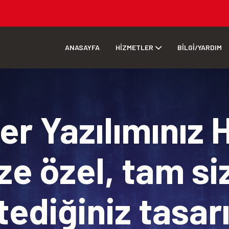
ANASAYFA
HİZMETLER
BİLGİ/YARDIM
r Yazılımınız 
ze özel, tam si
tediğiniz tasa