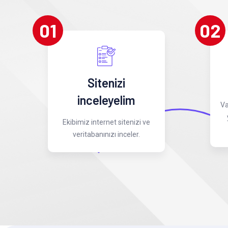
01
02
Sitenizi
inceleyelim
Va
Ekibimiz internet sitenizi ve
veritabanınızı inceler.