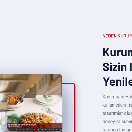
NEDEN KURUM
Kurum
Sizin 
Yenil
Kurumsalx Habe
kullanıcıların
tasarımlar oluş
deneyim sunara
sitenizi tamam