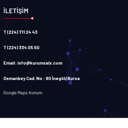
İLETİŞİM
T (224) 711 24 43
T (224) 334 05 50
Email:
info@kurumsalx.com
Osmanbey Cad. No : 80 İnegöl/Bursa
Google Maps Konum
Copyright
2026
Kurumsalx
. Tüm Hakları Saklıdır.