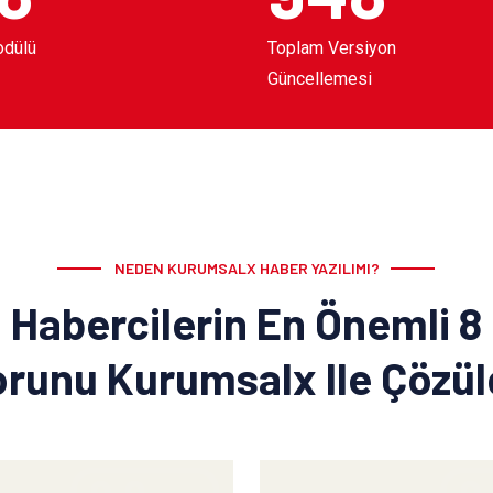
odülü
Toplam Versiyon
Güncellemesi
NEDEN KURUMSALX HABER YAZILIMI?
Habercilerin En Önemli 8
runu Kurumsalx Ile Çözü