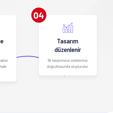
04
 e
Tasarım
düzenlenir
 haber
İlk tasarımınız istekleriniz
hale
doğrultusunda oluşturulur.