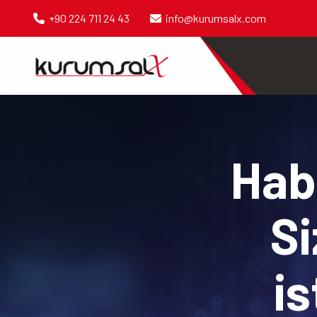
+90 224 711 24 43
info@kurumsalx.com
Habe
Si
is