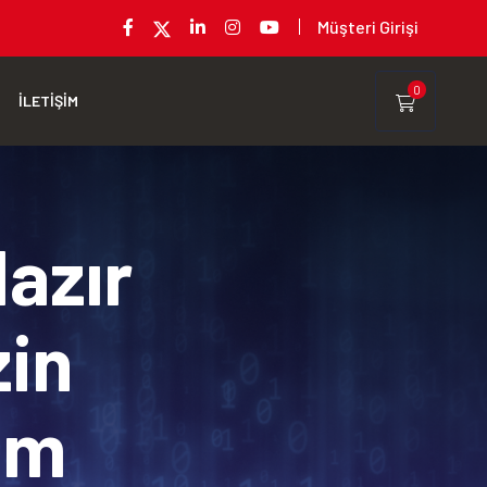
Müşteri Girişi
0
İLETİŞİM
Hazır
zin
rım