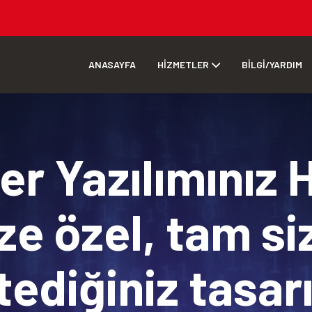
ANASAYFA
HİZMETLER
BİLGİ/YARDIM
r Yazılımınız 
ze özel, tam si
tediğiniz tasa