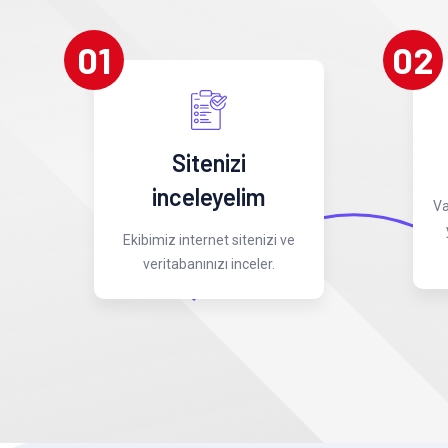
01
02
Sitenizi
inceleyelim
Va
Ekibimiz internet sitenizi ve
veritabanınızı inceler.