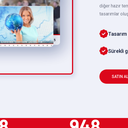
diğer hazır te
tasarımlar oluş
Tasarım 
Sürekli 
SATIN A
8
948