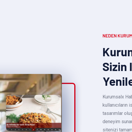
NEDEN KURUM
Kurum
Sizin 
Yenil
Kurumsalx Habe
kullanıcıların
tasarımlar oluş
deneyim sunara
sitenizi tamam