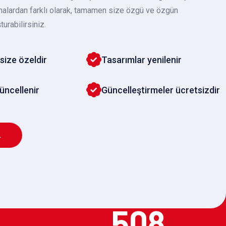
malardan farklı olarak, tamamen size özgü ve özgün
turabilirsiniz.
size özeldir
Tasarımlar yenilenir
güncellenir
Güncelleştirmeler ücretsizdir
L
508