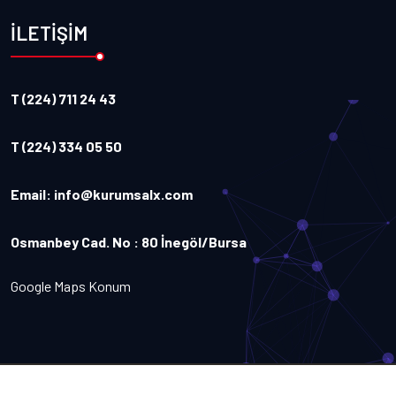
İLETİŞİM
T (224) 711 24 43
T (224) 334 05 50
Email:
info@kurumsalx.com
Osmanbey Cad. No : 80 İnegöl/Bursa
Google Maps Konum
Copyright
2026
Kurumsalx
. Tüm Hakları Saklıdır.