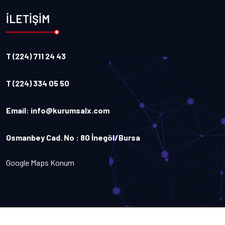
İLETİŞİM
T (224) 711 24 43
T (224) 334 05 50
Email:
info@kurumsalx.com
Osmanbey Cad. No : 80 İnegöl/Bursa
Google Maps Konum
Copyright
2026
Kurumsalx
. Tüm Hakları Saklıdır.