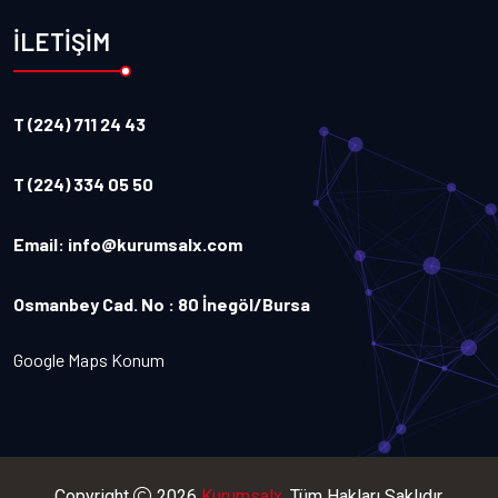
İLETİŞİM
T (224) 711 24 43
T (224) 334 05 50
Email:
info@kurumsalx.com
Osmanbey Cad. No : 80 İnegöl/Bursa
Google Maps Konum
Copyright
2026
Kurumsalx
. Tüm Hakları Saklıdır.