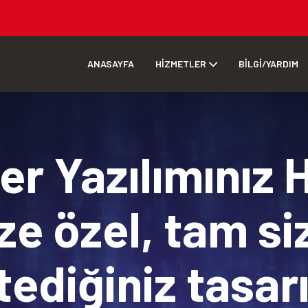
ANASAYFA
HİZMETLER
BİLGİ/YARDIM
r Yazılımınız 
ze özel, tam si
tediğiniz tasa