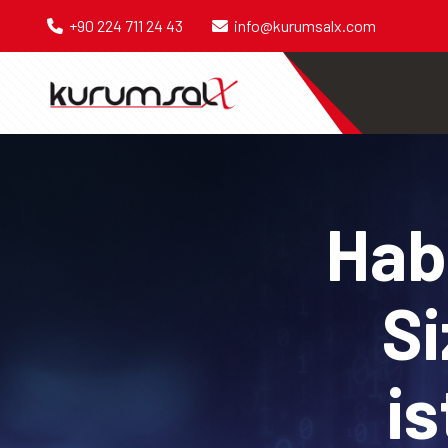
+90 224 711 24 43
info@kurumsalx.com
Habe
Si
is