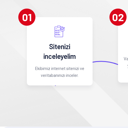
01
02
Sitenizi
inceleyelim
Va
Ekibimiz internet sitenizi ve
veritabanınızı inceler.