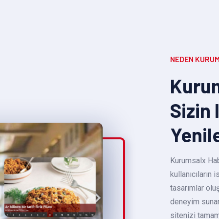
NEDEN KURUM
Kurum
Sizin 
Yenil
Kurumsalx Habe
kullanıcıların
tasarımlar oluş
deneyim sunara
sitenizi tamam