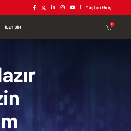
Müşteri Girişi
0
İLETİŞİM
Hazır
zin
rım