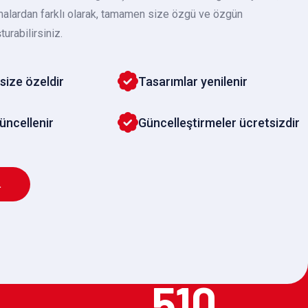
malardan farklı olarak, tamamen size özgü ve özgün
turabilirsiniz.
size özeldir
Tasarımlar yenilenir
güncellenir
Güncelleştirmeler ücretsizdir
L
510