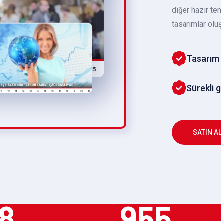
diğer hazır te
tasarımlar oluş
Tasarım 
Sürekli 
SATIN A
8
955