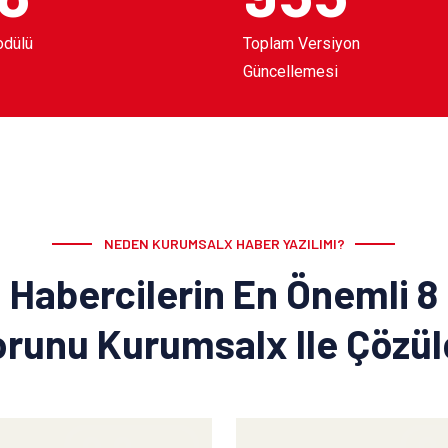
odülü
Toplam Versiyon
Güncellemesi
NEDEN KURUMSALX HABER YAZILIMI?
Habercilerin En Önemli 8
runu Kurumsalx Ile Çözü