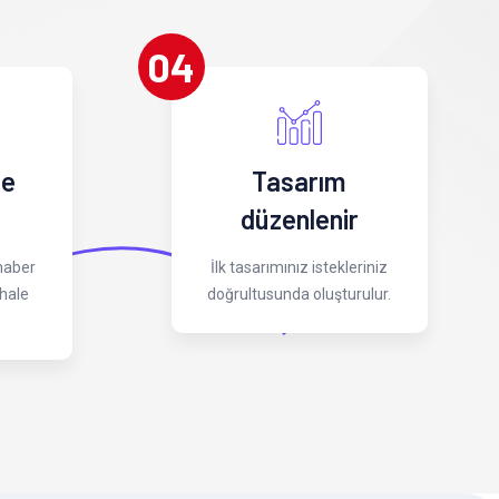
04
 e
Tasarım
düzenlenir
 haber
İlk tasarımınız istekleriniz
hale
doğrultusunda oluşturulur.