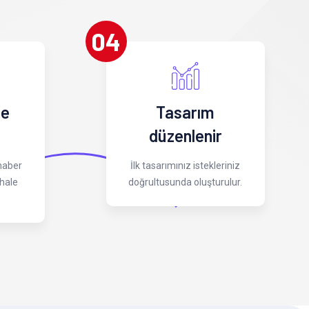
04
 e
Tasarım
düzenlenir
 haber
İlk tasarımınız istekleriniz
hale
doğrultusunda oluşturulur.