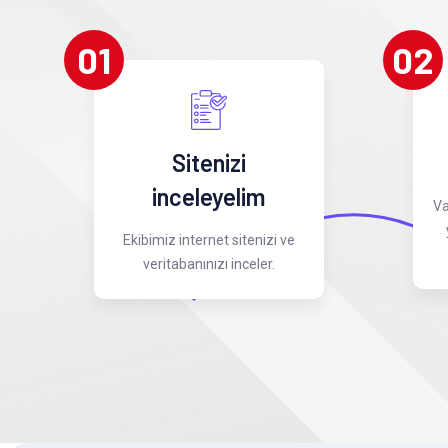
01
02
Sitenizi
inceleyelim
Va
Ekibimiz internet sitenizi ve
veritabanınızı inceler.