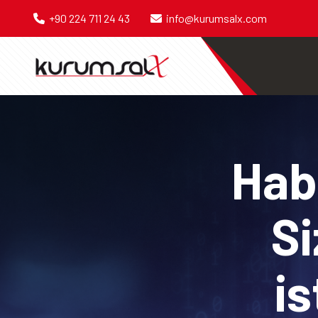
+90 224 711 24 43
info@kurumsalx.com
Habe
Si
is