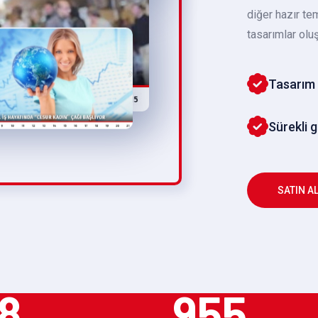
diğer hazır te
tasarımlar oluş
Tasarım 
Sürekli 
SATIN A
8
955