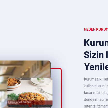
NEDEN KURUM
Kurum
Sizin 
Yenil
Kurumsalx Habe
kullanıcıların
tasarımlar oluş
deneyim sunara
sitenizi tamam