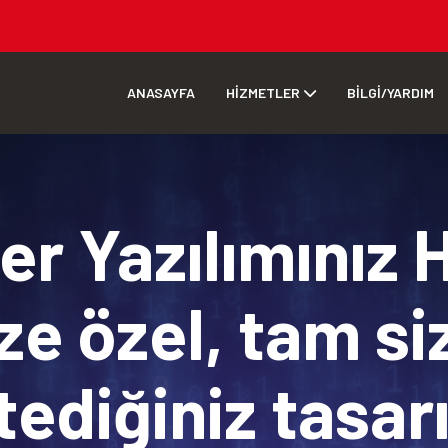
ANASAYFA
HİZMETLER
BİLGİ/YARDIM
r Yazılımınız 
ze özel, tam si
tediğiniz tasa