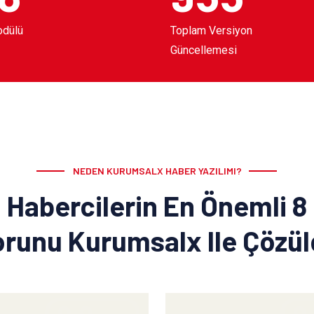
odülü
Toplam Versiyon
Güncellemesi
NEDEN KURUMSALX HABER YAZILIMI?
Habercilerin En Önemli 8
runu Kurumsalx Ile Çözü