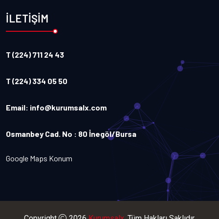
İLETİŞİM
T (224) 711 24 43
T (224) 334 05 50
Email:
info@kurumsalx.com
Osmanbey Cad. No : 80 İnegöl/Bursa
Google Maps Konum
Copyright
2026
Kurumsalx
. Tüm Hakları Saklıdır.