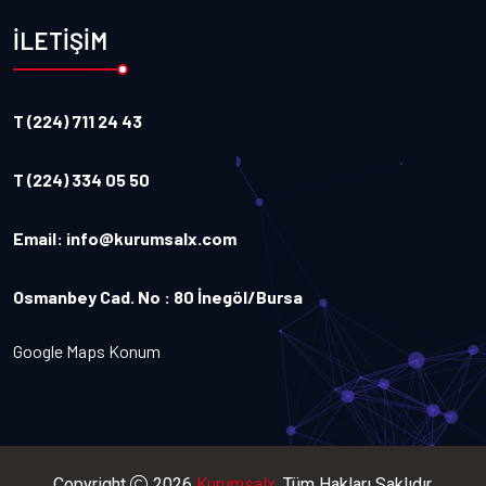
İLETİŞİM
T (224) 711 24 43
T (224) 334 05 50
Email:
info@kurumsalx.com
Osmanbey Cad. No : 80 İnegöl/Bursa
Google Maps Konum
Copyright
2026
Kurumsalx
. Tüm Hakları Saklıdır.