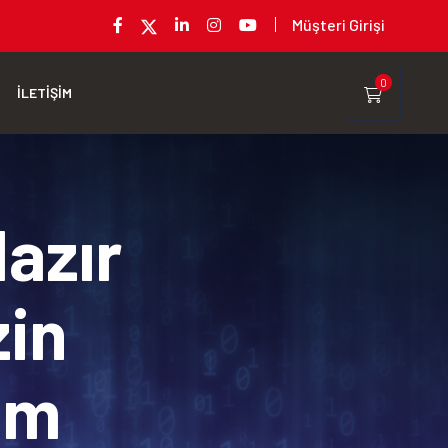
Müşteri Girişi
0
İLETİŞİM
Hazır
zin
rım