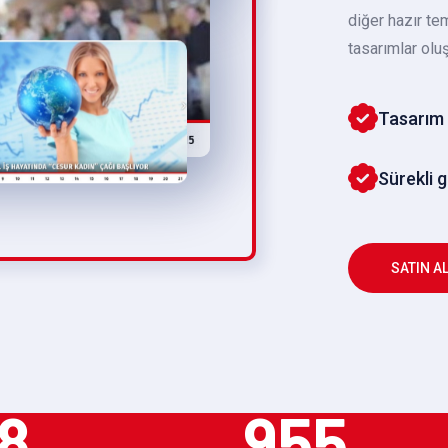
diğer hazır te
tasarımlar oluş
Tasarım 
Sürekli 
SATIN A
8
955