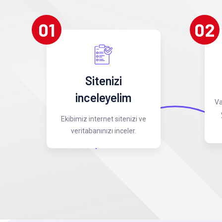
01
02
Sitenizi
inceleyelim
Va
Ekibimiz internet sitenizi ve
veritabanınızı inceler.