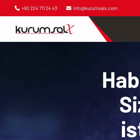
+90 224 711 24 43
info@kurumsalx.com
Habe
Si
is