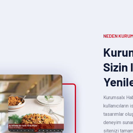
NEDEN KURUM
Kurum
Sizin 
Yenil
Kurumsalx Habe
kullanıcıların
tasarımlar oluş
deneyim sunara
sitenizi tamam