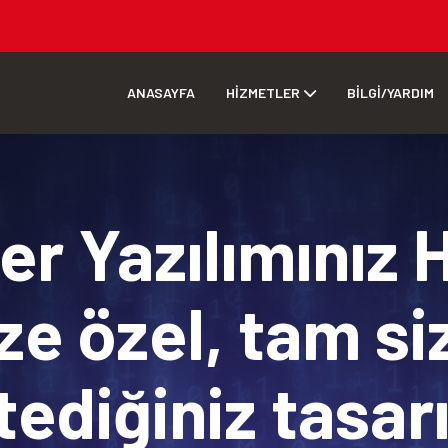
ANASAYFA
HİZMETLER
BİLGİ/YARDIM
r Yazılımınız 
ze özel, tam si
tediğiniz tasa