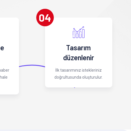
04
 e
Tasarım
düzenlenir
 haber
İlk tasarımınız istekleriniz
hale
doğrultusunda oluşturulur.