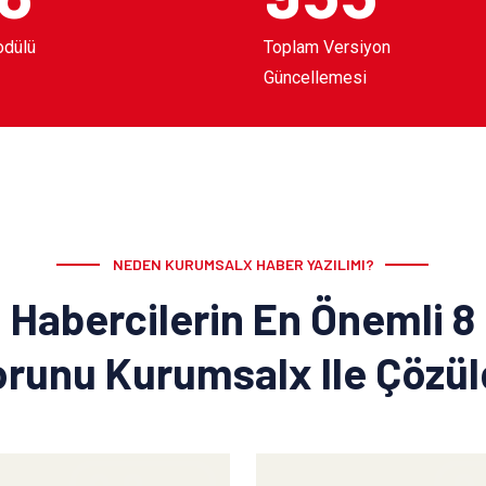
odülü
Toplam Versiyon
Güncellemesi
NEDEN KURUMSALX HABER YAZILIMI?
Habercilerin En Önemli 8
runu Kurumsalx Ile Çözü