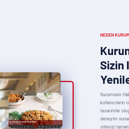
NEDEN KURUM
Kurum
Sizin 
Yenil
Kurumsalx Habe
kullanıcıların
tasarımlar oluş
deneyim sunara
sitenizi tamam