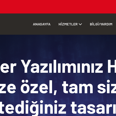
ANASAYFA
HİZMETLER
BİLGİ/YARDIM
r Yazılımınız 
ze özel, tam si
tediğiniz tasa