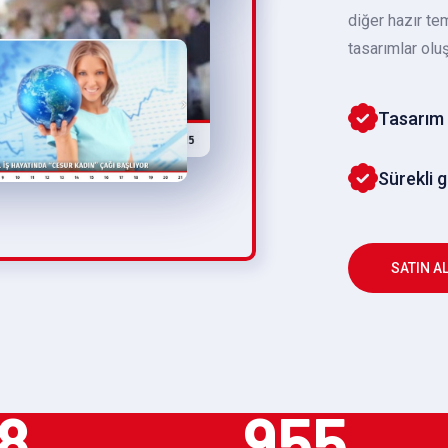
diğer hazır te
tasarımlar oluş
Tasarım 
Sürekli 
SATIN A
8
955