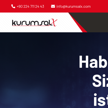
+90 224 711 24 43
info@kurumsalx.com
Habe
Si
is