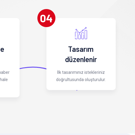
04
 e
Tasarım
düzenlenir
 haber
İlk tasarımınız istekleriniz
hale
doğrultusunda oluşturulur.