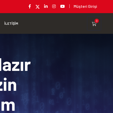
Müşteri Girişi
0
İLETİŞİM
Hazır
zin
rım