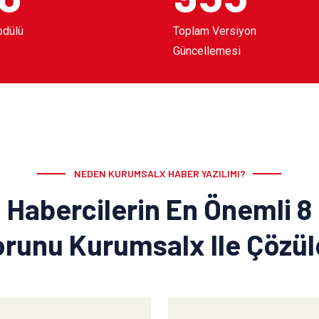
odülü
Toplam Versiyon
Güncellemesi
NEDEN KURUMSALX HABER YAZILIMI?
Habercilerin En Önemli 8
runu Kurumsalx Ile Çözü