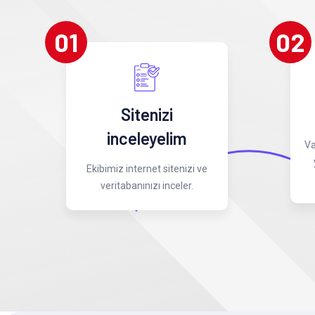
01
02
Sitenizi
inceleyelim
Va
Ekibimiz internet sitenizi ve
veritabanınızı inceler.