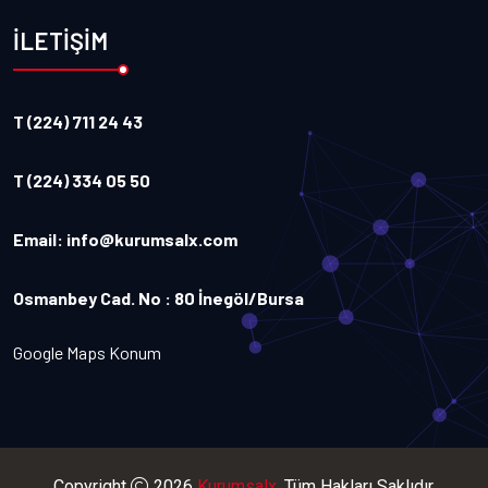
İLETİŞİM
T (224) 711 24 43
T (224) 334 05 50
Email:
info@kurumsalx.com
Osmanbey Cad. No : 80 İnegöl/Bursa
Google Maps Konum
Copyright
2026
Kurumsalx
. Tüm Hakları Saklıdır.