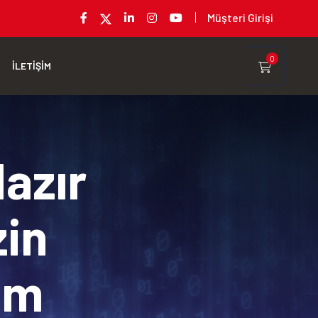
Müşteri Girişi
0
İLETİŞİM
Hazır
zin
rım