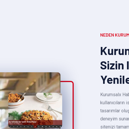
NEDEN KURUM
Kurum
Sizin 
Yenil
Kurumsalx Habe
kullanıcıların
tasarımlar oluş
deneyim sunara
sitenizi tamam