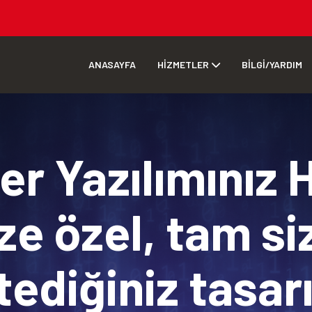
ANASAYFA
HİZMETLER
BİLGİ/YARDIM
r Yazılımınız 
ze özel, tam si
tediğiniz tasa