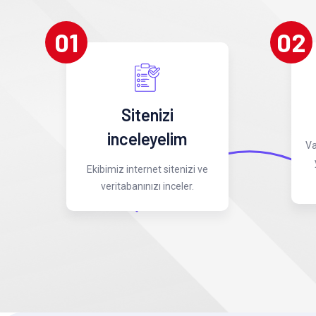
01
02
Sitenizi
inceleyelim
Va
Ekibimiz internet sitenizi ve
veritabanınızı inceler.