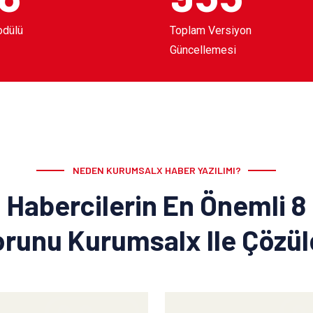
odülü
Toplam Versiyon
Güncellemesi
NEDEN KURUMSALX HABER YAZILIMI?
Habercilerin En Önemli 8
runu Kurumsalx Ile Çözü