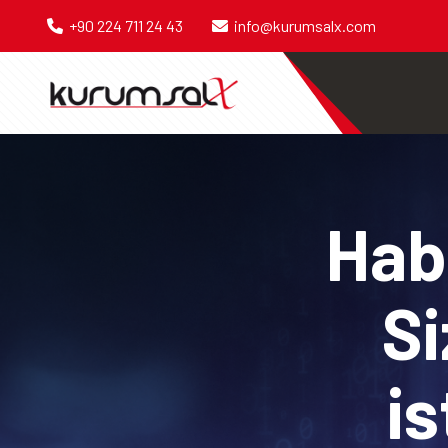
+90 224 711 24 43
info@kurumsalx.com
Habe
Si
is