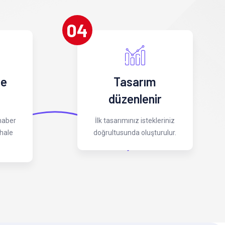
04
 e
Tasarım
düzenlenir
 haber
İlk tasarımınız istekleriniz
hale
doğrultusunda oluşturulur.