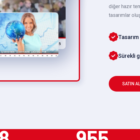
diğer hazır te
tasarımlar oluş
Tasarım 
Sürekli 
SATIN A
8
955