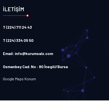
İLETİŞİM
T (224) 711 24 43
T (224) 334 05 50
Email:
info@kurumsalx.com
Osmanbey Cad. No : 80 İnegöl/Bursa
Google Maps Konum
Copyright
2026
Kurumsalx
. Tüm Hakları Saklıdır.