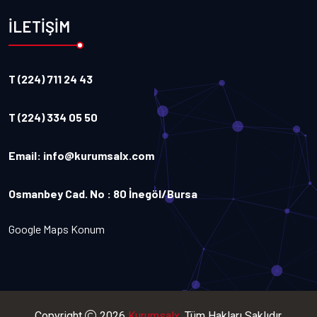
İLETİŞİM
T (224) 711 24 43
T (224) 334 05 50
Email:
info@kurumsalx.com
Osmanbey Cad. No : 80 İnegöl/Bursa
Google Maps Konum
Copyright
2026
Kurumsalx
. Tüm Hakları Saklıdır.