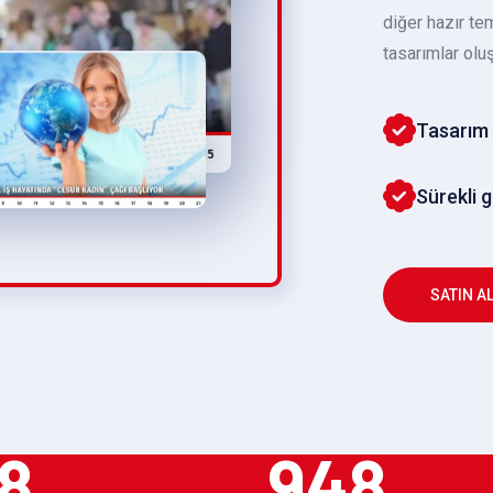
diğer hazır te
tasarımlar oluş
Tasarım 
Sürekli 
SATIN A
8
948