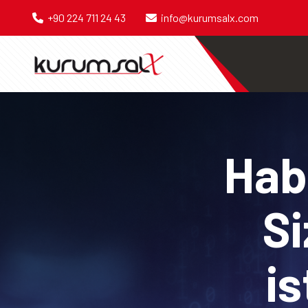
+90 224 711 24 43
info@kurumsalx.com
Habe
Si
is