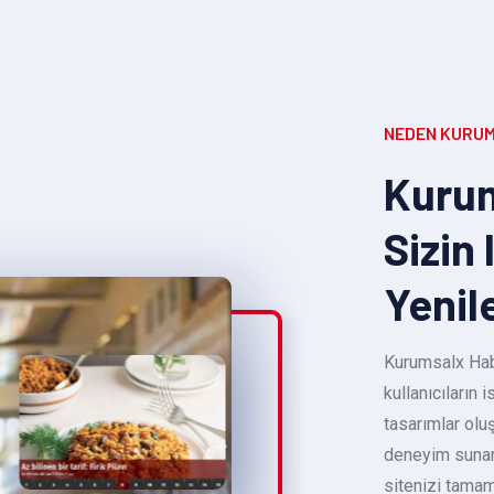
NEDEN KURUM
Kurum
Sizin 
Yenil
Kurumsalx Habe
kullanıcıların
tasarımlar oluş
deneyim sunara
sitenizi tamam