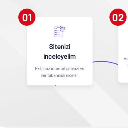
01
02
Sitenizi
inceleyelim
Va
Ekibimiz internet sitenizi ve
veritabanınızı inceler.