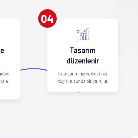
04
 e
Tasarım
düzenlenir
 haber
İlk tasarımınız istekleriniz
hale
doğrultusunda oluşturulur.