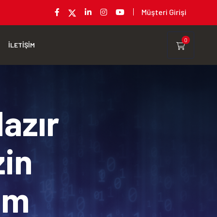
Müşteri Girişi
0
İLETİŞİM
Hazır
zin
rım