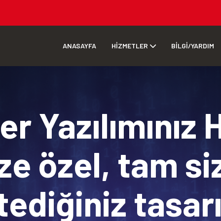
ANASAYFA
HİZMETLER
BİLGİ/YARDIM
r Yazılımınız 
ze özel, tam si
tediğiniz tasa