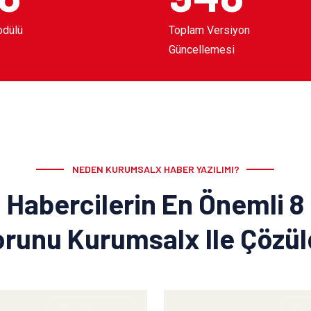
odülü
Toplam Versiyon
Güncellemesi
NEDEN KURUMSALX HABER YAZILIMI?
Habercilerin En Önemli 8
runu Kurumsalx Ile Çözü