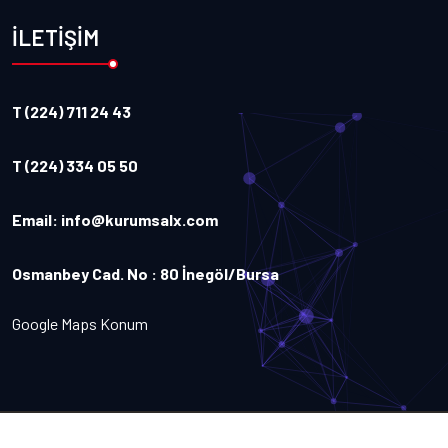
İLETİŞİM
T (224) 711 24 43
T (224) 334 05 50
Email:
info@kurumsalx.com
Osmanbey Cad. No : 80 İnegöl/Bursa
Google Maps Konum
Copyright
2026
Kurumsalx
. Tüm Hakları Saklıdır.