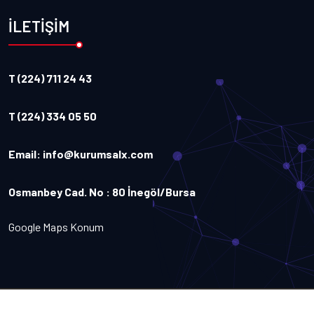
İLETİŞİM
T (224) 711 24 43
T (224) 334 05 50
Email:
info@kurumsalx.com
Osmanbey Cad. No : 80 İnegöl/Bursa
Google Maps Konum
Copyright
2026
Kurumsalx
. Tüm Hakları Saklıdır.