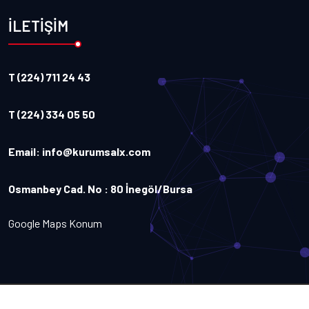
İLETİŞİM
T (224) 711 24 43
T (224) 334 05 50
Email:
info@kurumsalx.com
Osmanbey Cad. No : 80 İnegöl/Bursa
Google Maps Konum
Copyright
2026
Kurumsalx
. Tüm Hakları Saklıdır.