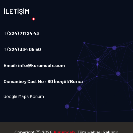
İLETİŞİM
T (224) 711 24 43
T (224) 334 05 50
Email:
info@kurumsalx.com
Osmanbey Cad. No : 80 İnegöl/Bursa
Google Maps Konum
Copyright
2026
Kurumsalx
. Tüm Hakları Saklıdır.