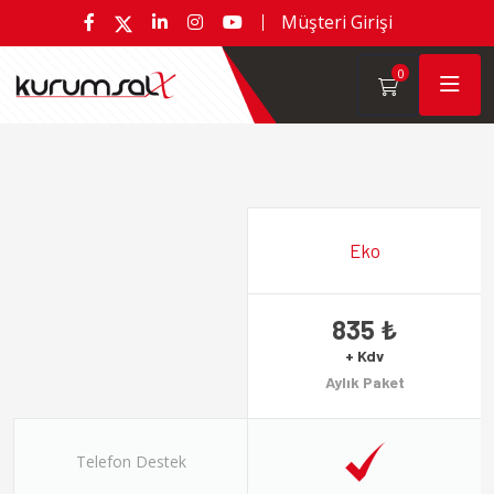
Müşteri Girişi
0
Eko
835 ₺
+ Kdv
Aylık Paket
Telefon Destek